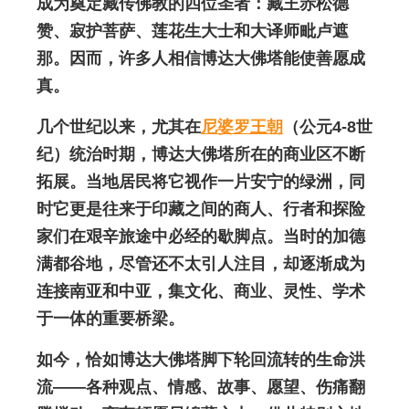
成为奠定藏传佛教的四位圣者：藏王赤松德
赞、寂护菩萨、莲花生大士和大译师毗卢遮
那。因而，许多人相信博达大佛塔能使善愿成
真。
几个世纪以来，尤其在
尼婆罗王朝
（公元4-8世
纪）统治时期，博达大佛塔所在的商业区不断
拓展。当地居民将它视作一片安宁的绿洲，同
时它更是往来于印藏之间的商人、行者和探险
家们在艰辛旅途中必经的歇脚点。当时的加德
满都谷地，尽管还不太引人注目，却逐渐成为
连接南亚和中亚，集文化、商业、灵性、学术
于一体的重要桥梁。
如今，恰如博达大佛塔脚下轮回流转的生命洪
流——各种观点、情感、故事、愿望、伤痛翻