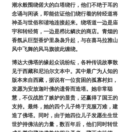
潮水般围绕偌大的白塔绕行，他们不绝于耳的
念诵与闲谈，即能佐证他们绕行着的转经道将
神圣与世俗和谐地连接起来。绕塔道一边是庙
宇和转经筒，一边是栉比鳞次的商店。青烟的
香氛从巨型香炉里袅袅升起，与在喜马拉雅山
风中飞舞的风马旗彼此缠绕。
博达大佛塔的缘起众说纷纭，各种传说故事散
见于西藏和尼泊尔文本中。其中最广为人知的
版本来自西藏，据说有一位贫困的孤寡村妇，
发愿为安放迦叶佛的遗骨而造塔。她非常聪
慧，不仅战胜了嫉妒的显贵，还赢得了国王的
支持。最终，她的四个儿子终于克服万难，建
造了佛塔。同时，由于她四位儿子发愿生生世
世护持佛法的力量，数百年后，他们同时转世